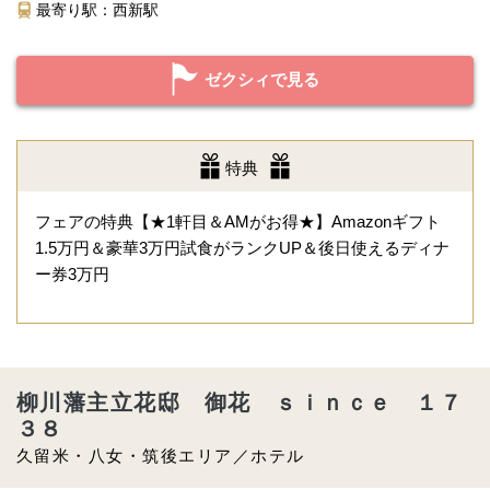
最寄り駅：西新駅
ゼクシィで見る
特典
フェアの特典【★1軒目＆AMがお得★】Amazonギフト
1.5万円＆豪華3万円試食がランクUP＆後日使えるディナ
ー券3万円
柳川藩主立花邸 御花 ｓｉｎｃｅ １７
３８
久留米・八女・筑後エリア／ホテル