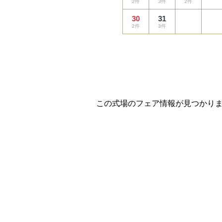
2件
3件
2件
30
31
2件
3件
この式場のフェア情報が見つかり