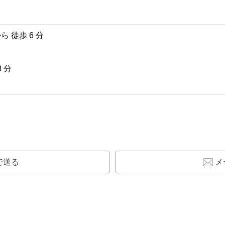
 徒歩 6 分
 分
Eで送る
メ