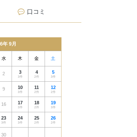
口コミ
26年 9月
水
木
金
土
3
4
5
2
3件
2件
3件
10
11
12
9
3件
2件
2件
17
18
19
16
3件
2件
3件
23
24
25
26
3件
3件
2件
2件
30