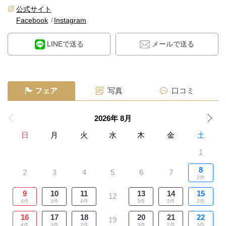
公式サイト
Facebook
Instagram
LINEで送る
メールで送る
フェア
写真
口コミ
2026年 8月
日
月
火
水
木
金
土
1
8
2
3
4
5
6
7
2件
9
10
11
13
14
15
12
4件
3件
4件
3件
2件
2件
16
17
18
20
21
22
19
4件
3件
2件
3件
2件
3件