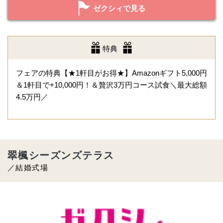
ゼクシィで見る
特典
フェアの特典【★1軒目がお得★】Amazonギフト5,000円
＆1軒目で+10,000円！＆贅沢3万円コース試食＼最大総額
4.5万円／
翠楓シーズンズテラス
／結婚式場