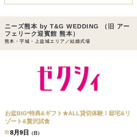
ニーズ熊本 by T&G WEDDING （旧 アー
フェリーク迎賓館 熊本）
熊本・宇城・上益城エリア／結婚式場
お盆BIG*特典&ギフト★ALL貸切体験！邸宅&リ
ゾート&贅沢試食
8月9日
（日）