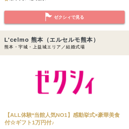
ゼクシィで見る
L'celmo 熊本（エルセルモ熊本）
熊本・宇城・上益城エリア／結婚式場
【ALL体験*当館人気NO1】感動挙式×豪華美食
付☆ギフト1万円付♪