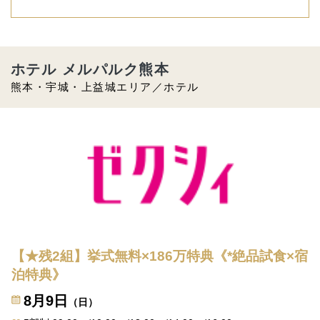
ホテル メルパルク熊本
熊本・宇城・上益城エリア／ホテル
【★残2組】挙式無料×186万特典《*絶品試食×宿
泊特典》
8月9日
（日）