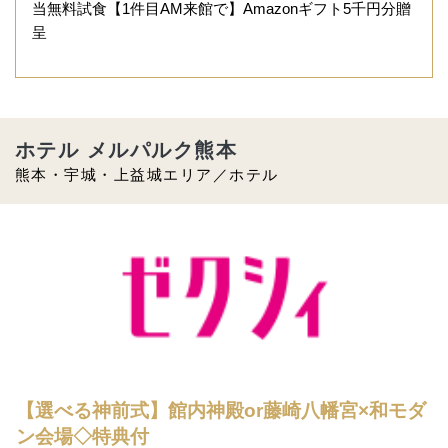
当無料試食【1件目AM来館で】Amazonギフト5千円分贈
呈
ホテル メルパルク熊本
熊本・宇城・上益城エリア／ホテル
【選べる神前式】館内神殿or藤崎八幡宮×和モダ
ン会場◇特典付