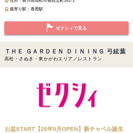
住所：香川県高松市香西北町181-1
最寄り駅：香西駅
ゼクシィで見る
ＴＨＥ ＧＡＲＤＥＮ ＤＩＮＩＮＧ 弓絃葉
高松・さぬき・東かがわエリア／レストラン
お盆START【26年9月OPEN】新チャペル誕生