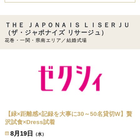
ＴＨＥ ＪＡＰＯＮＡＩＳ ＬＩＳＥＲＪＵ
（ザ・ジャポナイズ リサージュ）
花巻・一関・県南エリア／結婚式場
【緑×距離感×記録を大事に30～50名貸切W】贅
沢試食×Dress試着
8月19日
（水）