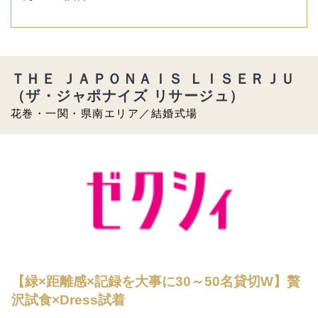
ＴＨＥ ＪＡＰＯＮＡＩＳ ＬＩＳＥＲＪＵ
（ザ・ジャポナイズ リサージュ）
花巻・一関・県南エリア／結婚式場
【緑×距離感×記録を大事に30～50名貸切W】贅
沢試食×Dress試着