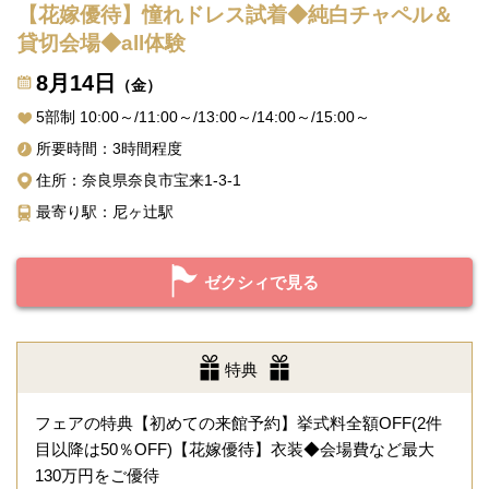
【花嫁優待】憧れドレス試着◆純白チャペル＆
貸切会場◆all体験
8月14日
（金）
5部制 10:00～/11:00～/13:00～/14:00～/15:00～
所要時間：3時間程度
住所：奈良県奈良市宝来1-3-1
最寄り駅：尼ヶ辻駅
ゼクシィで見る
特典
フェアの特典【初めての来館予約】挙式料全額OFF(2件
目以降は50％OFF)【花嫁優待】衣装◆会場費など最大
130万円をご優待