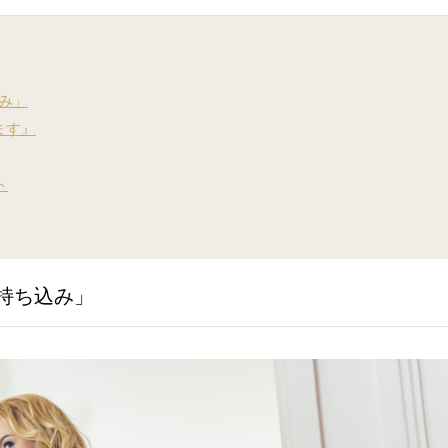
み」
ます』
ト
持ち込み」