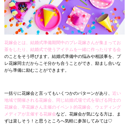
花嫁会とは、結婚式準備期間中のプレ花嫁さんが集まってお
茶をしたり、結婚式で使うアイテムを一緒に作ったりする会
のことをそう呼びます。結婚式準備中の悩みや相談事を、プ
レ花嫁同士だからこそ分かち合うことができ、励まし合いな
がら準備に励むことができます。
一括りに花嫁会と言ってもいくつかのパターンがあり、
近い
地域で開催される花嫁会、同じ結婚式場で式を挙げる同士の
花嫁会、卒花嫁さん主催のイベント的花嫁会、ウェディング
メディアが主催する花嫁会
など。花嫁会が気になる方は、ま
ずは楽しそう！と思うところへ気軽に参加してみては♡