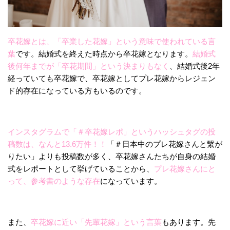
卒花嫁とは、「卒業した花嫁」という意味で使われている言
葉
です。結婚式を終えた時点から卒花嫁となります。
結婚式
後何年までが「卒花期間」という決まりもなく
、結婚式後2年
経っていても卒花嫁で、卒花嫁としてプレ花嫁からレジェン
ド的存在になっている方もいるのです。
インスタグラムで「＃卒花嫁レポ」というハッシュタグの投
稿数は、なんと13.6万件！！
「＃日本中のプレ花嫁さんと繋が
りたい」よりも投稿数が多く、卒花嫁さんたちが自身の結婚
式をレポートとして挙げていることから、
プレ花嫁さんにと
って、参考書のような存在
になっています。
また、
卒花嫁に近い「先輩花嫁」という言葉
もあります。先